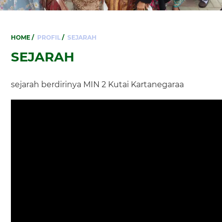
HOME
/
PROFIL
/
SEJARAH
SEJARAH
sejarah berdirinya MIN 2 Kutai Kartanegaraa